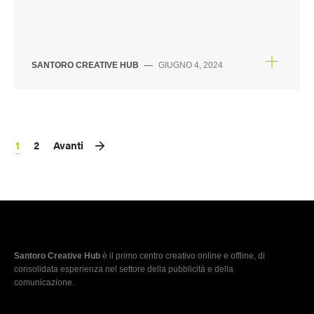
SANTORO CREATIVE HUB
—
GIUGNO 4, 2024
1
2
Avanti
Santoro Creative Hub
è il primo centro creativo online e offline, di
consolidata esperienza nel settore della pubblicità e della
comunicazione.