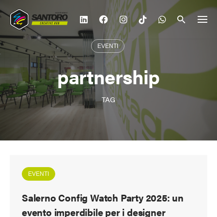
Vai
al
contenuto
EVENTI
partnership
TAG
EVENTI
Salerno Config Watch Party 2025: un
evento imperdibile per i designer