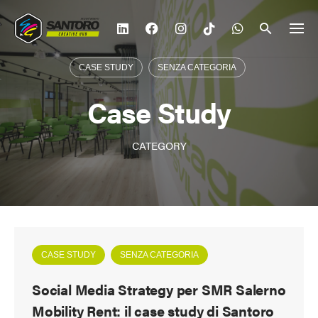
Vai
al
contenuto
CASE STUDY
SENZA CATEGORIA
Case Study
CATEGORY
CASE STUDY
SENZA CATEGORIA
Social Media Strategy per SMR Salerno
Mobility Rent: il case study di Santoro