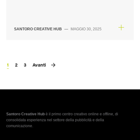
SANTORO CREATIVE HUB
—
MAGGIO 30, 2025
1
2
3
Avanti
Santoro Creative Hub
è il primo centro creativo online e offline, di
consolidata esperienza nel settore della pubblicità e della
comunicazione.