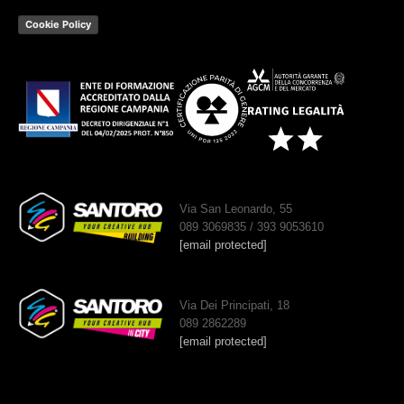
Cookie Policy
Via San Leonardo, 55
089 3069835 / 393 9053610
[email protected]
Via Dei Principati, 18
089 2862289
[email protected]