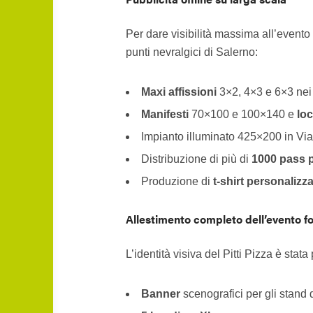
Per dare visibilità massima all’evento
punti nevralgici di Salerno:
Maxi affissioni
3×2, 4×3 e 6×3 nei 
Manifesti
70×100 e 100×140 e
lo
Impianto illuminato 425×200 in Via
Distribuzione di più di
1000 pass pl
Produzione di
t-shirt personalizz
Allestimento completo dell’evento f
L’identità visiva del Pitti Pizza è sta
Banner
scenografici per gli stand 