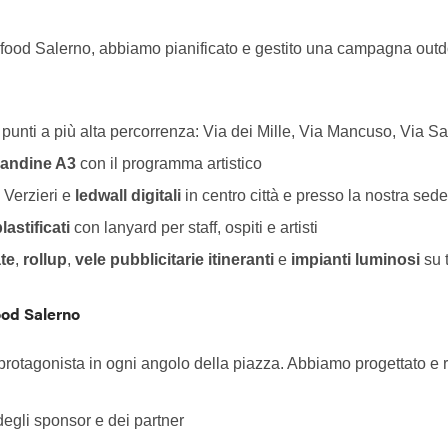
 food Salerno, abbiamo pianificato e gestito una campagna outdoor 
punti a più alta percorrenza: Via dei Mille, Via Mancuso, Via 
candine A3
con il programma artistico
 Verzieri e
ledwall digitali
in centro città e presso la nostra sed
astificati
con lanyard per staff, ospiti e artisti
ate
,
rollup
,
vele pubblicitarie
itineranti
e
impianti luminosi
su t
ood Salerno
ta protagonista in ogni angolo della piazza. Abbiamo progettato e 
degli sponsor e dei partner