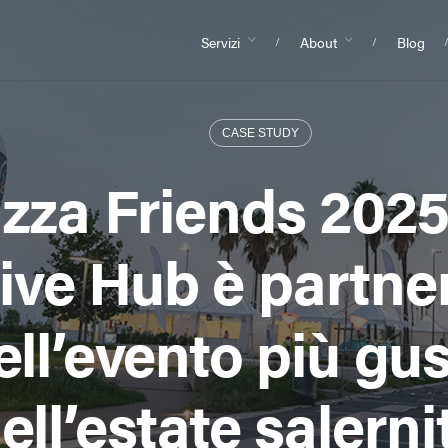
Servizi
About
Blog
CASE STUDY
Pizza Friends 202
ive Hub è partne
ell’evento più gu
ell’estate salern