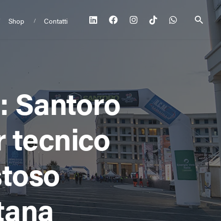
Shop
Contatti
5: Santoro
r tecnico
stoso
itana