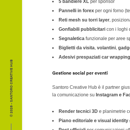
5 bandiere XL
per sponsor
Pannelli in forex
per ogni forno (te
Reti mesh su torri layer
, posizion
Gonfiabili pubblicitari
con i loghi 
Segnaletica
funzionale per aree sp
Biglietti da visita
,
volantini
,
gadg
Adesivi prespaziati
car wrappin
© 2026 - SANTORO CREATIVE HUB
Gestione social per eventi
Santoro Creative Hub è il partner gius
la comunicazione su
Instagram e F
Render tecnici 3D
e planimetrie co
Piano editoriale e visual identity
Post ufficiali
per comunicazioni uff