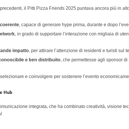
precedenti, il Pitti Pizza Friends 2025 puntava ancora più in alt
coerente
, capace di generare hype prima, durante e dopo l’even
network
, in grado di supportare l’interazione con migliaia di ute
grande impatto
, per attirare l’attenzione di residenti e turisti sul t
conoscibile e ben distribuito
, che permettesse agli sponsor di 
 selezionare e coinvolgere per sostenere l’evento economicament
ve Hub
omunicazione integrata, che ha combinato creatività, visione te
!