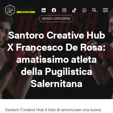
Vai
al
contenuto
SENZA CATEGORIA
Santoro Creative Hub
X Francesco De Rosa:
amatissimo atleta
della Pugilistica
Salernitana
Santoro Creative Hub è lieto di annunciare una nuova