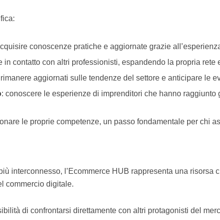
ica:
acquisire conoscenze pratiche e aggiornate grazie all’esperienza d
re in contatto con altri professionisti, espandendo la propria ret
 rimanere aggiornati sulle tendenze del settore e anticipare le e
o
: conoscere le esperienze di imprenditori che hanno raggiunto 
onare le proprie competenze, un passo fondamentale per chi aspir
più interconnesso, l’Ecommerce HUB rappresenta una risorsa ch
l commercio digitale.
ilità di confrontarsi direttamente con altri protagonisti del mer