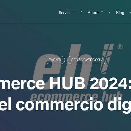
Servizi
About
Blog
EVENTI
SENZA CATEGORIA
erce HUB 2024: i
el commercio dig