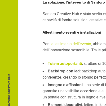
La soluzione: l’intervento di Santor
Santoro Creative Hub è stato scelto c
capacità di fornire soluzioni creative e
Allestimento eventi e installazioni
Per
l’allestimento dell’evento
, abbiamo
dell’innovazione sostenibile. Tra le pri
Totem autoportanti
: strutture di 
Backdrop con led
: backdrop auto
© 2026 - SANTORO CREATIVE HUB
conferenze, creando lo sfondo perfetto 
Insegne e affissioni
: una serie di
garantito una visibilità eccezionale al
un portale con struttura in legno e riv
Elementi decorativi
: lettere in fo