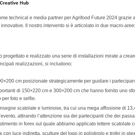
o Creative Hub
ome technical e media partner per Agrifood Future 2024 grazie al
 innovative. Il nostro intervento si è articolato in due macro-aree
 progettato e realizzato una serie di installazioni mirate a cre
ncipali realizzazioni, si includono:
100×200 cm posizionate strategicamente per guidare i partecipanti
portanti di 150×220 cm e 300×200 cm che hanno fornito uno sfo
per foto e selfie.
 insegne scatolate e luminose, tra cui una mega affissione di 13,
l’evento, attirando l’attenzione sia dei partecipanti che dei passa
estimento in forex sul quale abbiamo applicato lettere scatolate 
rex con luce indiretta, sculture del logo in polistirolo e trofei in 