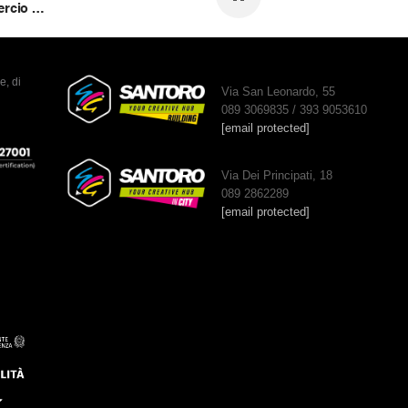
Ecommerce HUB 2024: il trionfo del commercio digitale
e, di
Via San Leonardo, 55
089 3069835 / 393 9053610
[email protected]
Via Dei Principati, 18
089 2862289
[email protected]