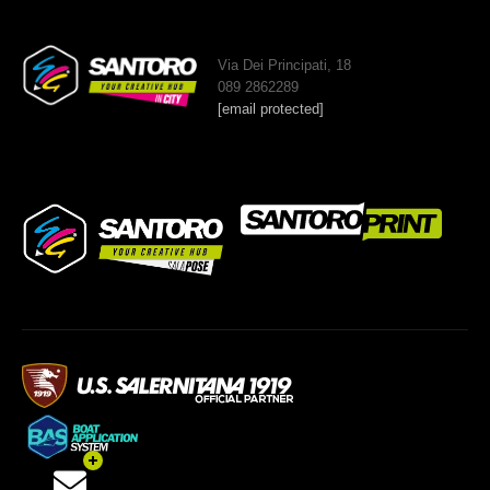
Via Dei Principati, 18
089 2862289
[email protected]