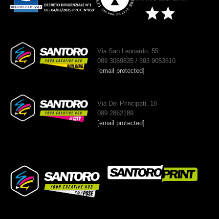
Via San Leonardo, 55
089 3069835 / 393 9053610
[email protected]
Via Dei Principati, 18
089 2862289
[email protected]