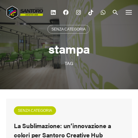
Vai
al
contenuto
SENZA CATEGORIA
stampa
TAG
SENZA CATEGORIA
La Sublimazione: un’innovazione a
colori per Santoro Creative Hub