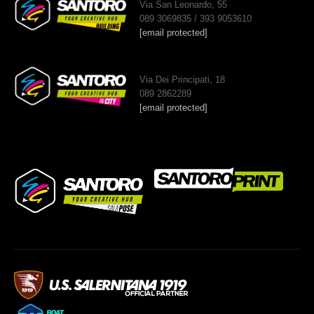
Via San Leonardo, 55
089 3069835 / 393 9053610
[email protected]
Via Dei Principati, 18
089 2862289
[email protected]