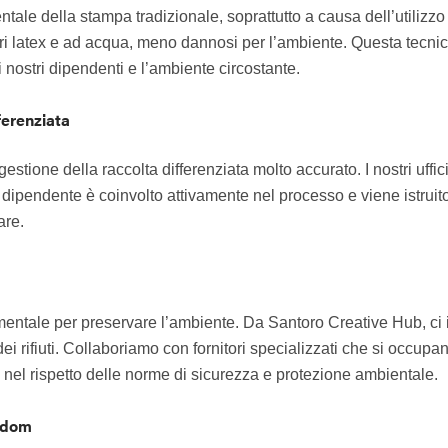
ale della stampa tradizionale, soprattutto a causa dell’utilizzo
tri latex e ad acqua, meno dannosi per l’ambiente. Questa tecnica
nostri dipendenti e l’ambiente circostante.
ferenziata
ione della raccolta differenziata molto accurato. I nostri uffici s
ogni dipendente è coinvolto attivamente nel processo e viene istrui
are.
damentale per preservare l’ambiente. Da Santoro Creative Hub, ci
i rifiuti. Collaboriamo con fornitori specializzati che si occupano
ti nel rispetto delle norme di sicurezza e protezione ambientale.
eedom