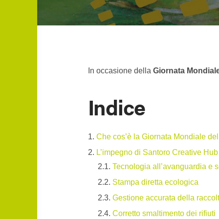
In occasione della
Giornata Mondiale
Indice
Che cos’è la Giornata Mondiale de
L’impegno di Santoro Creative Hub
Tecnologia all’avanguardia e so
Stampa diretta ecologica
Gestione accurata della raccolt
Corretto smaltimento dei rifiuti