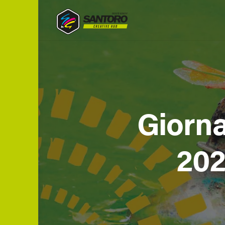
Vai
al
contenuto
Giorna
202