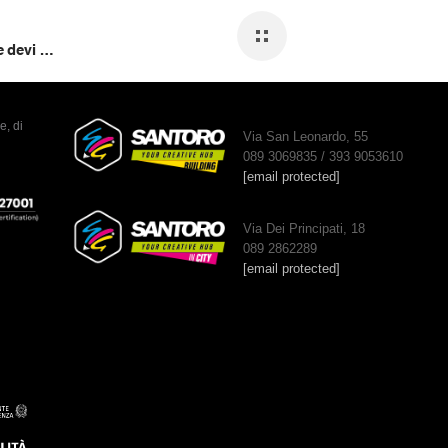
Car Wrapping quanto dura: tutto quello che devi sapere
e, di
Via San Leonardo, 55
089 3069835 / 393 9053610
[email protected]
Via Dei Principati, 18
089 2862289
[email protected]