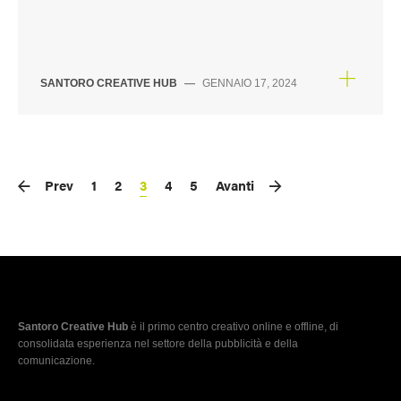
SANTORO CREATIVE HUB
—
GENNAIO 17, 2024
Prev
1
2
3
4
5
Avanti
Santoro Creative Hub
è il primo centro creativo online e offline, di
consolidata esperienza nel settore della pubblicità e della
comunicazione.