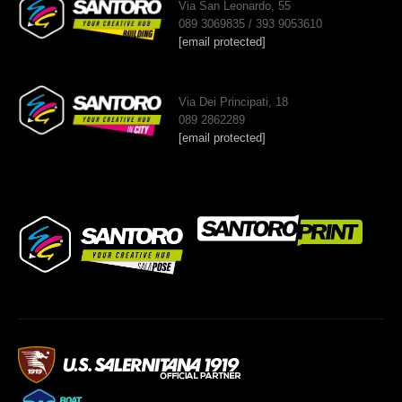
Via San Leonardo, 55
089 3069835 / 393 9053610
[email protected]
Via Dei Principati, 18
089 2862289
[email protected]