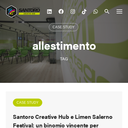
Vai
al
contenuto
CASE STUDY
allestimento
TAG
CASE STUDY
Santoro Creative Hub e Limen Salerno
Festival: un binomio vincente per