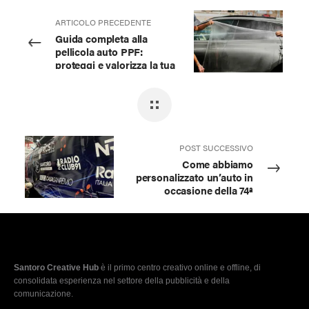
ARTICOLO PRECEDENTE
Guida completa alla
pellicola auto PPF:
proteggi e valorizza la tua
auto
POST SUCCESSIVO
Come abbiamo
personalizzato un’auto in
occasione della 74ª
edizione del Festival di
Sanremo
Santoro Creative Hub
è il primo centro creativo online e offline, di
consolidata esperienza nel settore della pubblicità e della
comunicazione.