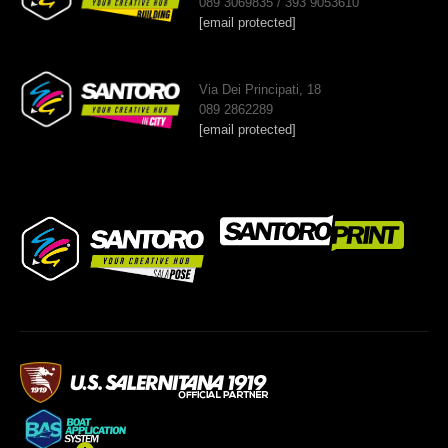
089 3069835 / 393 9053610
[email protected]
Via Dei Principati, 18
089 2862289
[email protected]