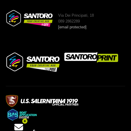
Via Dei Principati, 18
089 2862289
[email protected]