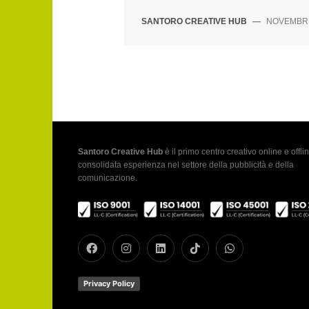
SANTORO CREATIVE HUB
—
NOVEMBRE
Santoro Creative Hub
è il primo centro creativo online e offlin
consolidata esperienza nel settore della pubblicità e della
comunicazione.
Privacy Policy