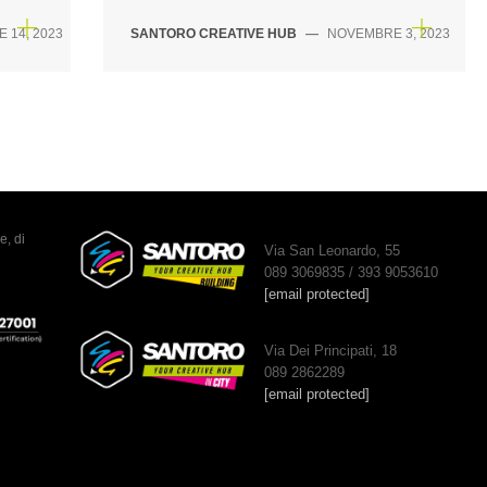
 14, 2023
SANTORO CREATIVE HUB
—
NOVEMBRE 3, 2023
e, di
Via San Leonardo, 55
089 3069835 / 393 9053610
[email protected]
Via Dei Principati, 18
089 2862289
[email protected]