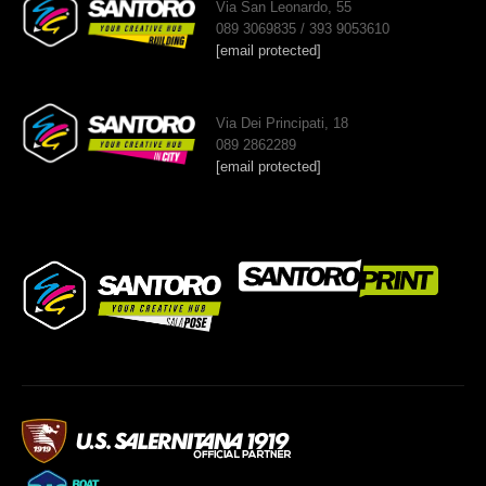
Via San Leonardo, 55
089 3069835 / 393 9053610
[email protected]
Via Dei Principati, 18
089 2862289
[email protected]