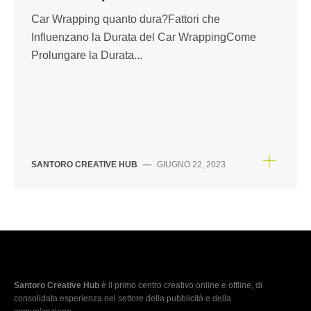
Car Wrapping quanto dura?Fattori che
Influenzano la Durata del Car WrappingCome
Prolungare la Durata...
SANTORO CREATIVE HUB
—
GIUGNO 22, 2023
Santoro Creative Hub
è il primo centro creativo online e offline, di
consolidata esperienza nel settore della pubblicità e della