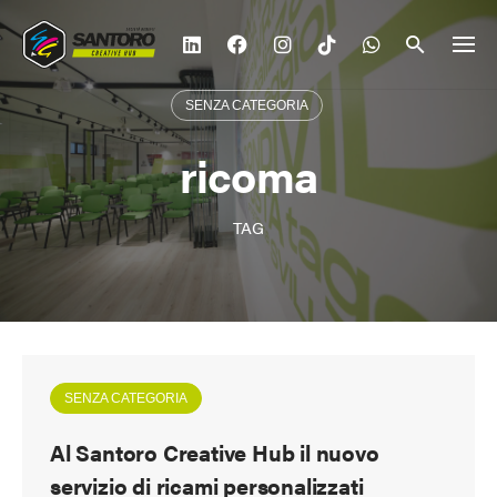
Vai
al
contenuto
SENZA CATEGORIA
ricoma
TAG
SENZA CATEGORIA
Al Santoro Creative Hub il nuovo
servizio di ricami personalizzati