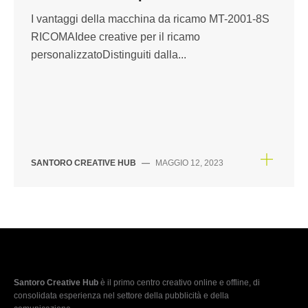
I vantaggi della macchina da ricamo MT-2001-8S
RICOMAIdee creative per il ricamo
personalizzatoDistinguiti dalla...
SANTORO CREATIVE HUB
—
MAGGIO 12, 2023
Santoro Creative Hub
è il primo centro creativo online e offline, di
consolidata esperienza nel settore della pubblicità e della