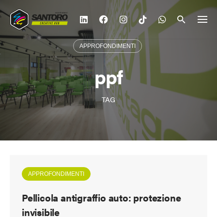
Vai
al
contenuto
APPROFONDIMENTI
ppf
TAG
APPROFONDIMENTI
Pellicola antigraffio auto: protezione
invisibile