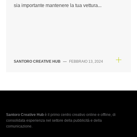
sia importante mantenere la tua vettura...
SANTORO CREATIVE HUB
—
FEBBRAIO 13, 2024
Santoro Creative Hub
è il primo centro creativo online e offline, di
consolidata esperienza nel settore della pubblicità e della
comunicazione.