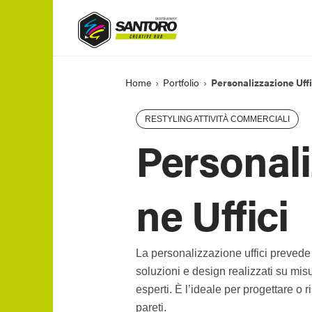
Vai
al
contenuto
Home
›
Portfolio
›
Personalizzazione Uffi
RESTYLING ATTIVITÀ COMMERCIALI
Personali
ne Uffici
La personalizzazione uffici preve
soluzioni e design realizzati su misu
esperti. È l’ideale per progettare o r
pareti.