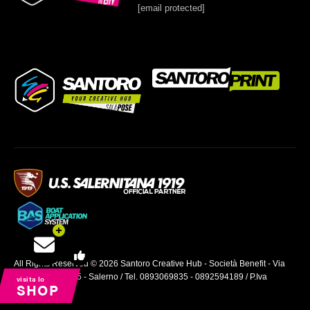
[email protected]
All Rights Reserved © 2026 Santoro Creative Hub - Società Benefit - Via
San Leonardo, 55 - Salerno / Tel. 0893069835 - 0892594189 / P.Iva
visita lo
SHOP
04199410657