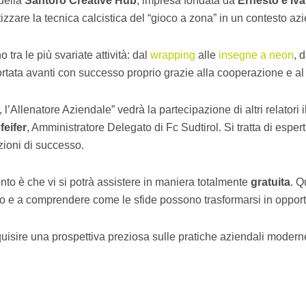
 della
Santoro Creative Hub
, impresa fondata da
Ernesto e Iv
izzare la tecnica calcistica del “gioco a zona” in un contesto az
tra le più svariate attività: dal
wrapping
alle
insegne a neon
, 
tata avanti con successo proprio grazie alla cooperazione e al t
l’Allenatore Aziendale” vedrà la partecipazione di altri relatori i
feifer
, Amministratore Delegato di Fc Sudtirol. Si tratta di espe
ioni di successo.
nto è che vi si potrà assistere in maniera totalmente
gratuita
. Q
uppo e a comprendere come le sfide possono trasformarsi in opport
uisire una prospettiva preziosa sulle pratiche aziendali moder