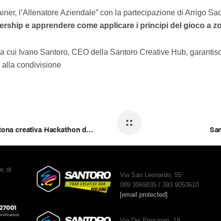
iner, l’Allenatore Aziendale” con la partecipazione di Arrigo Sa
ership e apprendere come applicare i principi del gioco a 
, tra cui Ivano Santoro, CEO della Santoro Creative Hub, garantis
 alla condivisione
Una sfida green: Santoro Creative Hub alla maratona creativa Hackathon di Borsa Mediterranea Formazione Lavoro
San
e, di
Via San Leonardo, 55
089 3069835 / 393 9053610
[email protected]
Via Dei Principati, 18