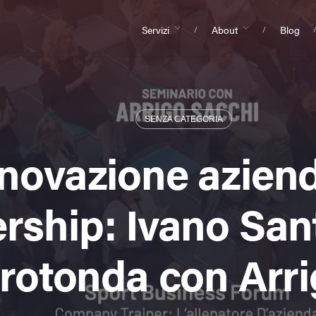
Servizi
About
Blog
SENZA CATEGORIA
novazione aziend
rship: Ivano Sant
 rotonda con Arr