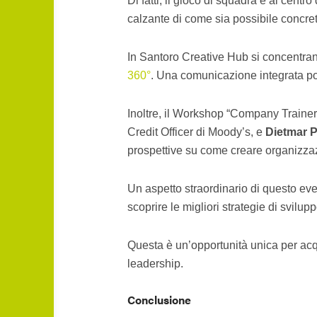
Di fatti, il gioco di squadra è al centro
calzante di come sia possibile concret
In Santoro Creative Hub si concentrano 
360°
. Una comunicazione integrata por
Inoltre, il Workshop “Company Trainer, 
Credit Officer di Moody’s, e
Dietmar P
prospettive su come creare organizzaz
Un aspetto straordinario di questo eve
scoprire le migliori strategie di svil
Questa è un’opportunità unica per acq
leadership.
Conclusione