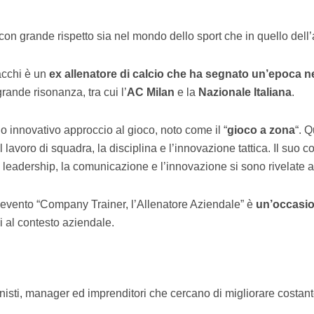
on grande rispetto sia nel mondo dello sport che in quello dell
acchi è un
ex allenatore di calcio
che ha segnato un’epoca ne
rande risonanza, tra cui l’
AC Milan
e la
Nazionale Italiana
.
uo innovativo approccio al gioco, noto come il “
gioco a zona
“. 
l lavoro di squadra, la disciplina e l’innovazione tattica. Il suo c
la leadership, la comunicazione e l’innovazione si sono rivelate 
l’evento “Company Trainer, l’Allenatore Aziendale” è
un’occasio
i al contesto aziendale.
nisti, manager ed imprenditori che cercano di migliorare costan