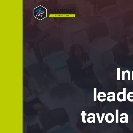
Vai
al
contenuto
In
leade
tavola