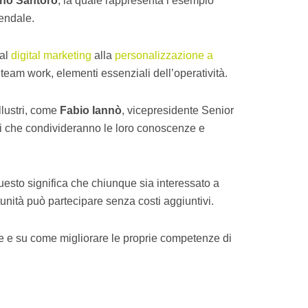
ano Santoro
, la quale rappresenta l’esempio
iendale.
dal
digital marketing
alla
personalizzazione a
eam work, elementi essenziali dell’operatività.
llustri, come
Fabio Iannò
, vicepresidente Senior
rti che condivideranno le loro conoscenze e
uesto significa che chiunque sia interessato a
unità può partecipare senza costi aggiuntivi.
ne e su come migliorare le proprie competenze di