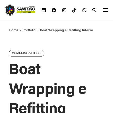
Vai
al
contenuto
Home
›
Portfolio
›
Boat Wrapping e Refitting Interni
WRAPPING VEICOLI
Boat
Wrapping e
Refitting